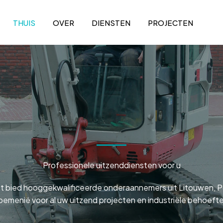
THUIS
OVER
DIENSTEN
PROJECTEN
Professionele uitzenddiensten voor u
et bied hooggekwalificeerde onderaannemers uit Litouwen, P
emenië voor al uw uitzend projecten en industriële behoeft