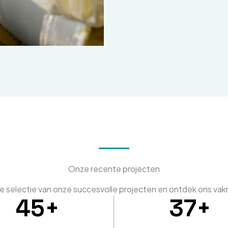
Onze recente projecten
ze selectie van onze succesvolle projecten en ontdek ons va
45
+
37
+